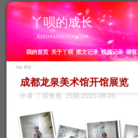
丫呗的成长
XIAOYAPHOTOS.COM
我的首页
关于丫呗
图文记录
视频记录
留言
Tag: 展览
成都龙泉美术馆开馆展览
作者:丫呗爸爸 日期:2015-08-25