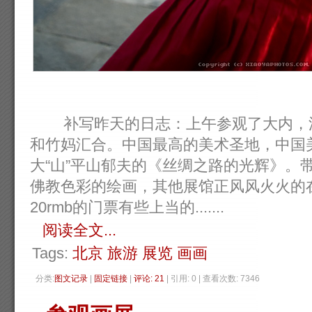
补写昨天的日志：上午参观了大内，沿
和竹妈汇合。中国最高的美术圣地，中国
大“山”平山郁夫的《丝绸之路的光辉》。
佛教色彩的绘画，其他展馆正风风火火的
20rmb的门票有些上当的.......
阅读全文...
Tags:
北京
旅游
展览
画画
分类:
图文记录
| 
固定链接
| 
评论: 21
| 引用: 0 | 查看次数: 7346 