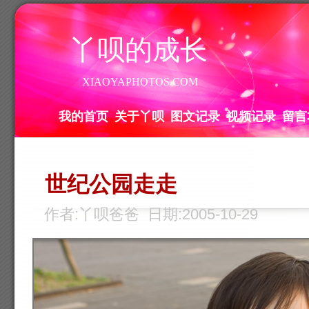
丫呗的成长
XIAOYAPHOTOS.COM
我的首页
关于丫呗
图文记录
视频记录
留言
世纪公园走走
作者:丫呗爸爸 日期:2005-10-29