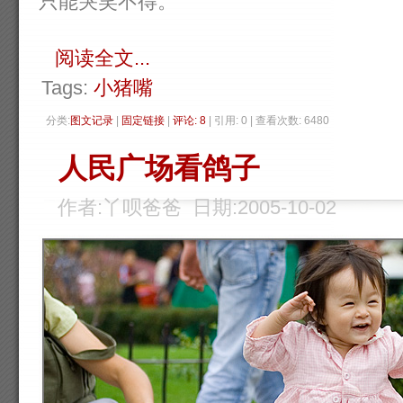
只能哭笑不得。
阅读全文...
Tags:
小猪嘴
分类:
图文记录
| 
固定链接
| 
评论: 8
| 引用: 0 | 查看次数: 6480 
人民广场看鸽子
作者:丫呗爸爸 日期:2005-10-02