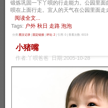
锻炼巩固一下丫呗的行走能力。公园里面
呗在上面行走。宜人的天气在公园里面走
阅读全文...
Tags:
户外
秋日
走路
泡泡
分类:
图文记录
| 
固定链接
| 
评论: 2
| 引用: 0 | 查看次数: 6019 
小猪嘴
作者:丫呗爸爸 日期:2005-10-28