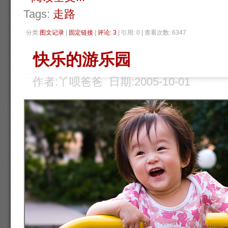
Tags:
走路
分类:
图文记录
| 
固定链接
| 
评论: 3
| 引用: 0 | 查看次数: 6347 
快乐的游乐园
作者:丫呗爸爸 日期:2005-10-01