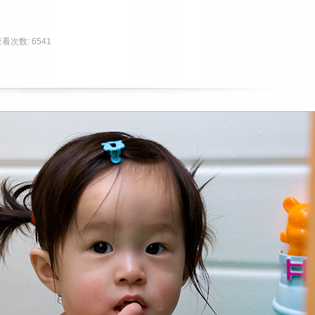
 查看次数: 6541 