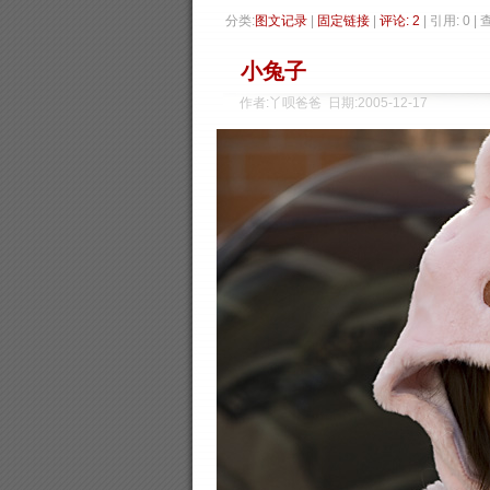
分类:
图文记录
| 
固定链接
| 
评论: 2
| 引用: 0 |
小兔子
作者:丫呗爸爸 日期:2005-12-17