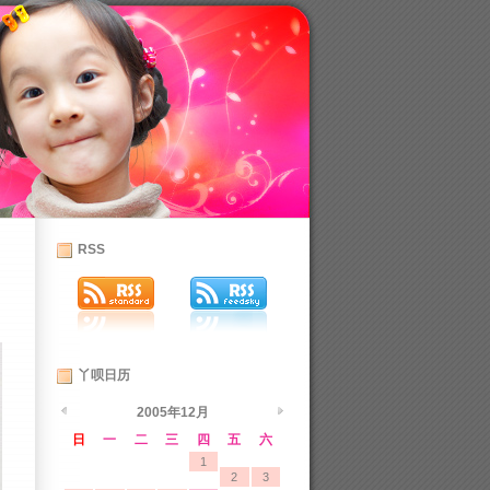
RSS
丫呗日历
2005年12月
日
一
二
三
四
五
六
1
2
3