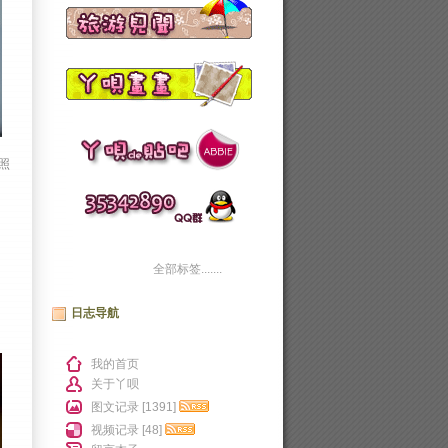
照
全部标签.......
日志导航
我的首页
关于丫呗
图文记录 [1391]
视频记录 [48]