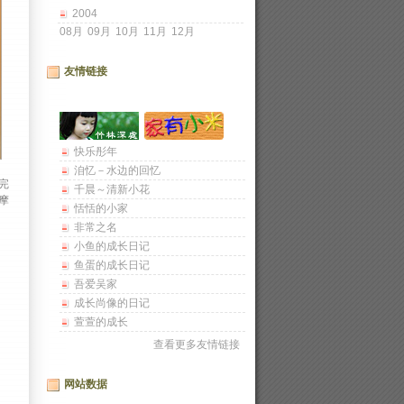
2004
08月
09月
10月
11月
12月
友情链接
快乐彤年
洎忆－水边的回忆
完
千晨～清新小花
摩
恬恬的小家
非常之名
小鱼的成长日记
鱼蛋的成长日记
吾爱吴家
成长尚像的日记
萱萱的成长
查看更多友情链接
网站数据