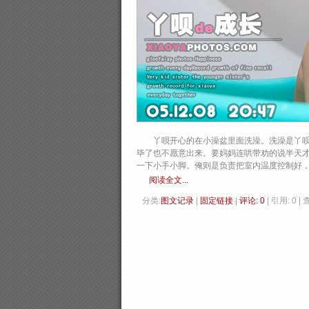
丫呗开心的在小澡盆里面洗澡。洗澡是丫呗最
毕了也不愿意出来。要妈妈连哄带劝的说半天
一下小手小脚。俺则是负责把室内温度控制好
阅读全文...
分类:
图文记录
| 
固定链接
| 
评论: 0
| 引用: 0 |