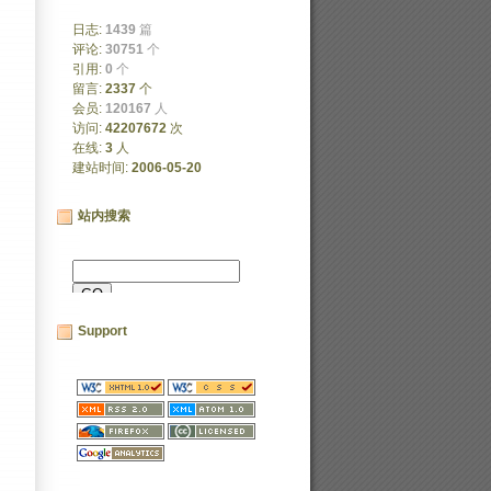
日志: 
1439
篇
评论: 
30751
个
引用: 
0
个
留言: 
2337
个
会员: 
120167
人
访问: 
42207672
次
在线: 
3
人
建站时间: 
2006-05-20
站内搜索
Support