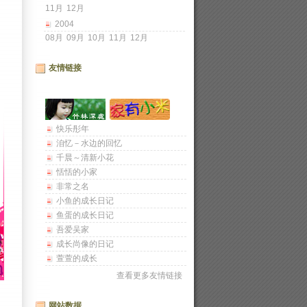
11月
12月
2004
08月
09月
10月
11月
12月
友情链接
快乐彤年
洎忆－水边的回忆
千晨～清新小花
恬恬的小家
非常之名
小鱼的成长日记
鱼蛋的成长日记
吾爱吴家
成长尚像的日记
萱萱的成长
查看更多友情链接
网站数据