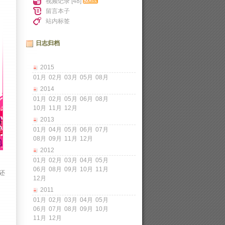
视频记录 [48]
留言本子
站内标签
日志归档
2015
01月
02月
03月
05月
08月
2014
01月
02月
05月
06月
08月
10月
11月
12月
2013
01月
04月
05月
06月
07月
08月
09月
11月
12月
2012
01月
02月
03月
04月
05月
06月
08月
09月
10月
11月
还
12月
2011
01月
02月
03月
04月
05月
06月
07月
08月
09月
10月
11月
12月