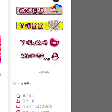
全部标签.......
爸
日志导航
我的首页
关于丫呗
图文记录 [1391]