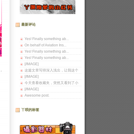
最新评论
Yes! Finally something ab...
On behalf of Aviation Ins...
Yes! Finally something ab...
Yes! Finally something ab...
[/IMAGE]
，
这篇文章写得深入浅出，让我这个
小白也看懂了！
[/IMAGE]
今天查看收藏夹，突然又看到了小
丫呗，网站居然还在，...
[/IMAGE]
Awesome post.
丫呗的标签