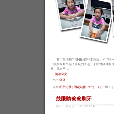
整个暑假和丫呗相处得非常愉快，和丫呗一起
丫呗的绘画取得了长足的长进。丫呗对绘画的
量。无奈不......
阅读全文...
Tags:
画画
分类:
图文记录
| 
固定链接
| 
评论: 14
| 引用: 0 
鼓眼睛爸爸刷牙
作者:丫呗爸爸 日期:2011-06-19