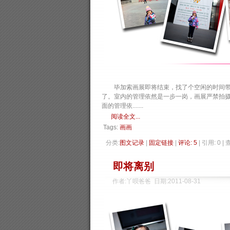
毕加索画展即将结束，找了个空闲的时间带丫
了。室内的管理依然是一步一岗，画展严禁拍
面的管理依.......
阅读全文...
Tags:
画画
分类:
图文记录
| 
固定链接
| 
评论: 5
| 引用: 0 |
即将离别
作者:丫呗爸爸 日期:2011-08-31