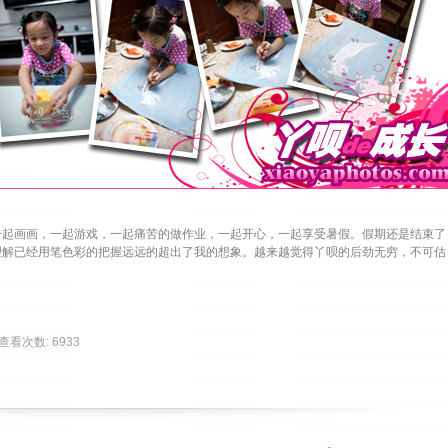
画画，一起游戏，一起痛苦的做作业，一起开心，一起享受暑假。假期还是结束了
理解已经用笔色彩的把握远远的超出了我的想象。越来越觉得丫呗的后劲无穷，不可估
| 查看次数: 6933 