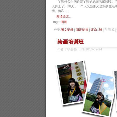
丫呗外公生病住院丫呗妈妈回老家照顾，丫呗
人身上了。20天，一个人又当爹又当妈的生活
情。俺和......
阅读全文...
Tags:
画画
分类:
图文记录
| 
固定链接
| 
评论: 36
| 引用: 0 
绘画培训班
作者:丫呗爸爸 日期:2010-09-24