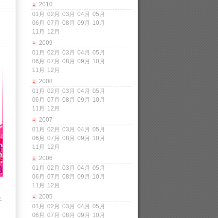
2010
01月
02月
03月
04月
05月
06月
07月
08月
09月
10月
11月
12月
2009
01月
02月
03月
04月
05月
06月
07月
08月
09月
10月
11月
12月
2008
01月
02月
03月
04月
05月
06月
07月
08月
09月
10月
11月
12月
2007
01月
02月
03月
04月
05月
06月
07月
08月
09月
10月
11月
12月
2006
01月
02月
03月
04月
05月
06月
07月
08月
09月
10月
11月
12月
2005
上
01月
02月
03月
04月
05月
06月
07月
08月
09月
10月