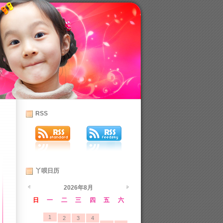
RSS
丫呗日历
2026年8月
日
一
二
三
四
五
六
1
2
3
4