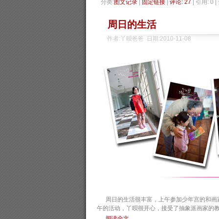
分类:
图文记录
| 
固定链接
| 
评论: 27
| 引用: 0 
周日的生活
作者:丫呗爸爸 日期:2010-11-08
周日的生活很丰富，上午参加少年宫的和画家
午的活动，丫呗很开心，接受了抽象派画家的教导
阅读全文...