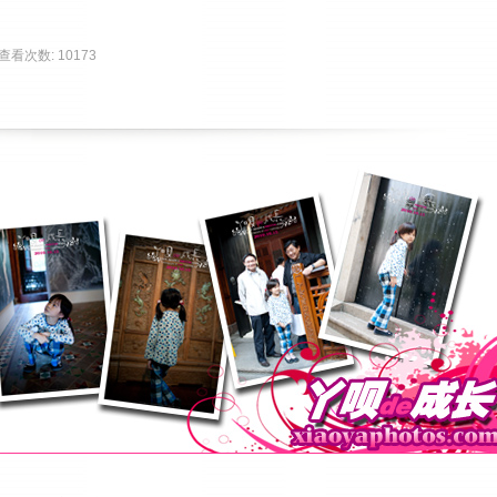
| 查看次数: 10173 