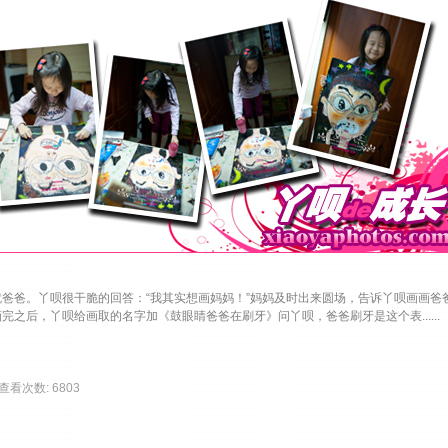
爸。丫呗很干脆的回答：“我其实想画妈妈！”妈妈及时出来圆场，告诉丫呗画画爸
之后，丫呗给画取的名字加《鼓眼睛爸爸在刷牙》问丫呗，爸爸刷牙是这个表......
| 查看次数: 6803 