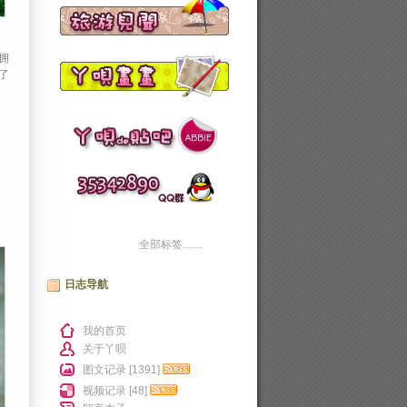
拥
了
全部标签.......
日志导航
我的首页
关于丫呗
图文记录 [1391]
视频记录 [48]