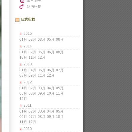
留言本子
站内标签
日志归档
2015
01月
02月
03月
05月
08月
2014
01月
02月
05月
06月
08月
10月
11月
12月
2013
01月
04月
05月
06月
07月
08月
09月
11月
12月
2012
01月
02月
03月
04月
05月
06月
08月
09月
10月
11月
12月
2011
01月
02月
03月
04月
05月
06月
07月
08月
09月
10月
11月
12月
2010