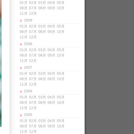
01月
02月
03月
04月
05月
06月
07月
08月
09月
10月
11月
12月
2009
01月
02月
03月
04月
05月
06月
07月
08月
09月
10月
11月
12月
2008
01月
02月
03月
04月
05月
06月
07月
08月
09月
10月
11月
12月
2007
01月
02月
03月
04月
05月
06月
07月
08月
09月
10月
11月
12月
2006
01月
02月
03月
04月
05月
06月
07月
08月
09月
10月
11月
12月
2005
01月
02月
03月
04月
05月
06月
07月
08月
09月
10月
11月
12月