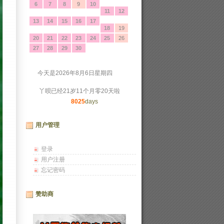
6
7
8
9
10
11
12
13
14
15
16
17
18
19
20
21
22
23
24
25
26
27
28
29
30
今天是2026年8月6日星期四 
丫呗已经21岁11个月零20天啦
8025
days
用户管理
登录
用户注册
忘记密码
赞助商