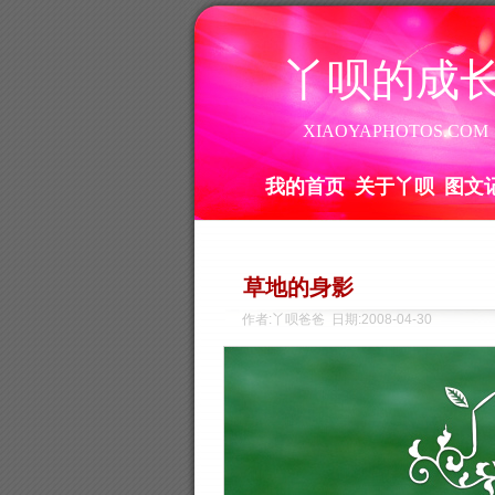
丫呗的成
XIAOYAPHOTOS.COM
我的首页
关于丫呗
图文
草地的身影
作者:丫呗爸爸 日期:2008-04-30