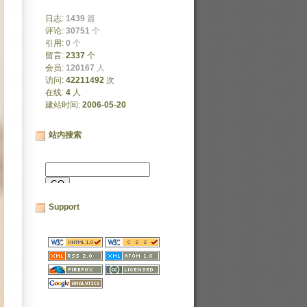
日志: 
1439
篇
评论: 
30751
个
引用: 
0
个
留言: 
2337
个
会员: 
120167
人
访问: 
42211492
次
在线: 
4
人
建站时间: 
2006-05-20
站内搜索
Support