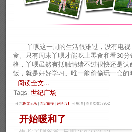
丫呗这一周的生活很难过，没有电视，
食。只有周末丫呗才能吃上零食和看30
格，丫呗虽然有抵触情绪不过很快还是认
饭，就是好好学习。唯一能偷偷玩一会的时候就
阅读全文...
Tags:
世纪广场
分类:
图文记录
| 
固定链接
| 
评论: 31
| 引用: 0 | 查看次数: 7952 
开始暖和了
作者:丫呗爸爸 日期:2010-03-12