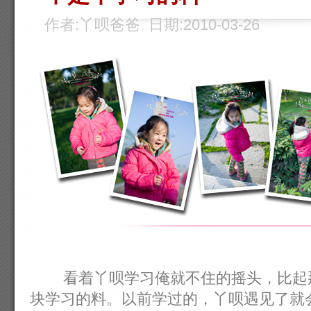
作者:丫呗爸爸 日期:2010-03-26
看着丫呗学习俺就不住的摇头，比起那
块学习的料。以前学过的，丫呗遇见了就