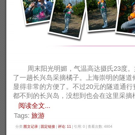
周末阳光明媚，气温高达摄氏23度。
了一趟长兴岛采摘橘子。上海崇明的隧道
显得非常的方便了。不过20元的隧道通
都不到的长兴岛，没想到也会在这里采摘橘子。
阅读全文...
Tags:
旅游
分类:
图文记录
| 
固定链接
| 
评论: 11
| 引用: 0 | 查看次数: 4804 