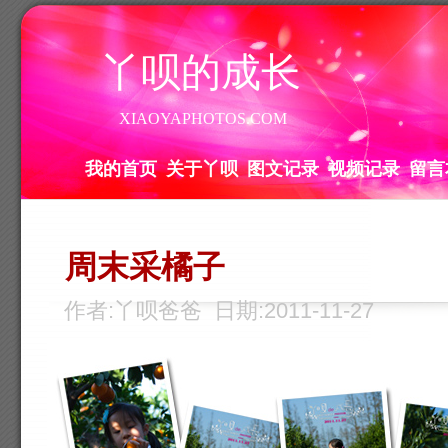
丫呗的成长
XIAOYAPHOTOS.COM
我的首页
关于丫呗
图文记录
视频记录
留言
周末采橘子
作者:丫呗爸爸 日期:2011-11-27