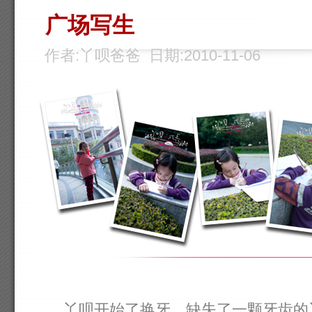
广场写生
作者:丫呗爸爸 日期:2010-11-06
丫呗开始了换牙，缺失了一颗牙齿的丫