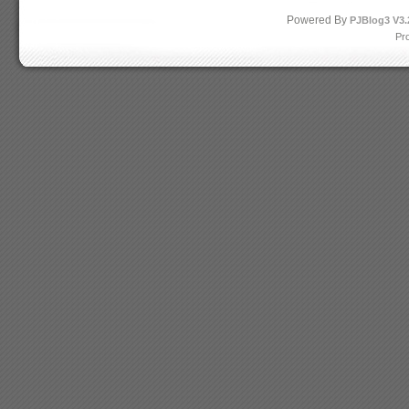
Powered By
PJBlog3
V3.
Pr