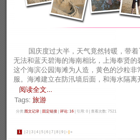
国庆度过大半，天气竟然转暖，带着丫
无法和蓝天碧海的海南相比，上海奉贤的
这个海滨公园海滩为人造，黄色的沙粒非
服。海滩建立在防汛墙后面，和海水隔离开来，
阅读全文...
Tags:
旅游
分类:
图文记录
| 
固定链接
| 
评论: 16
| 引用: 0 | 查看次数: 7521 
1
| 
2
| 
3
| 
4
| 
5
| 
6
| 
7
| 
8
| 
9
| 
›
| 
»