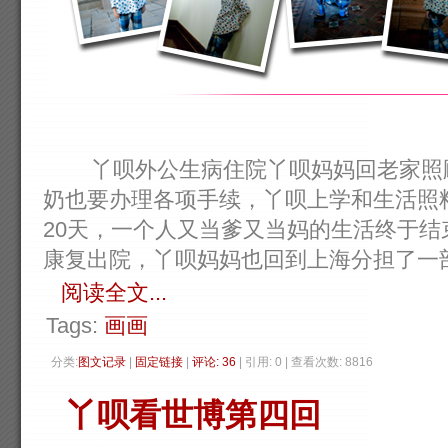
丫呗外公生病住院丫呗妈妈回老家照顾
奶也要办理各项手续，丫呗上学和生活照
20天，一个人又当爹又当妈的生活终于
康复出院，丫呗妈妈也回到上海分担了一部分事
阅读全文...
Tags:
画画
分类:
图文记录
| 
固定链接
| 
评论: 36
| 引用: 0 | 查看次数: 8816 
丫呗看世博第四回