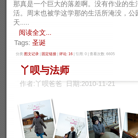
那真是一个巨大的落差啊。没有作业的生
活。周末也被学这学那的生活所淹没，公
天.....
阅读全文...
Tags:
圣诞
分类:
图文记录
| 
固定链接
| 
评论: 16
| 引用: 0 | 查看次数: 6605 
丫呗与法师
作者:丫呗爸爸 日期:2010-11-21