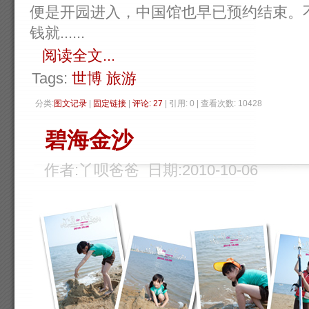
便是开园进入，中国馆也早已预约结束。
钱就......
阅读全文...
Tags:
世博
旅游
分类:
图文记录
| 
固定链接
| 
评论: 27
| 引用: 0 | 查看次数: 10428 
碧海金沙
作者:丫呗爸爸 日期:2010-10-06