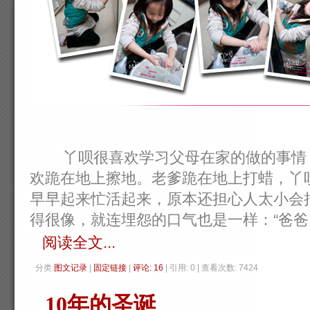
丫呗很喜欢学习父母在家的做的事情，
欢跪在地上擦地。老爹跪在地上打蜡，丫
早早起来忙活起来，原本还担心人太小会
得很像，就连埋怨的口气也是一样：“爸爸，上次
阅读全文...
分类:
图文记录
| 
固定链接
| 
评论: 16
| 引用: 0 | 查看次数: 7424 
10年的圣诞