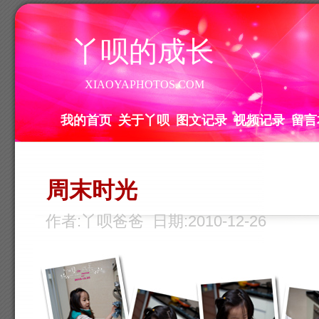
丫呗的成长
XIAOYAPHOTOS.COM
我的首页
关于丫呗
图文记录
视频记录
留言
周末时光
作者:丫呗爸爸 日期:2010-12-26