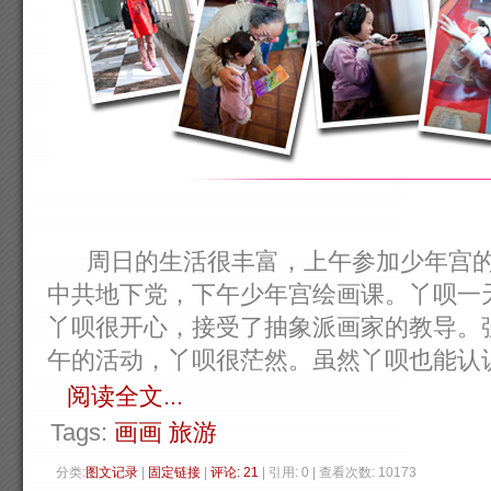
周日的生活很丰富，上午参加少年宫的
中共地下党，下午少年宫绘画课。丫呗一
丫呗很开心，接受了抽象派画家的教导。
午的活动，丫呗很茫然。虽然丫呗也能认识...
阅读全文...
Tags:
画画
旅游
分类:
图文记录
| 
固定链接
| 
评论: 21
| 引用: 0 | 查看次数: 10173 