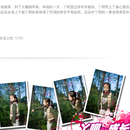
摘菜，到了大棚摘草莓。幸福的一天，丫呗度过得非常愉快。丫呗带上了最心爱的
的朵朵全身上下被丫呗给装饰满了所谓的拼音字母贴纸。朵朵对丫呗的一番深情厚意并
| 查看次数: 5755 