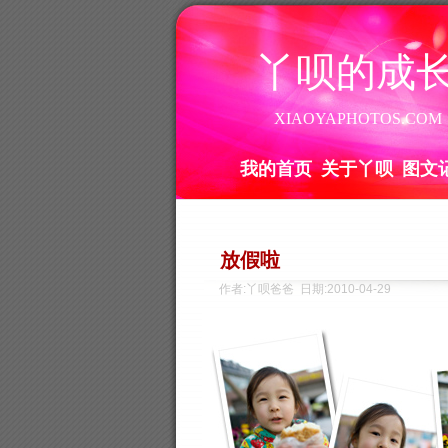
丫呗的成
XIAOYAPHOTOS.COM
我的首页
关于丫呗
图文
放假啦
作者:丫呗爸爸 日期:2010-04-29