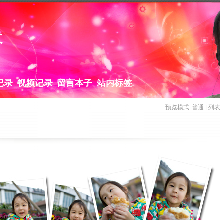
长
记录
视频记录
留言本子
站内标签
预览模式:
普通
| 
列表