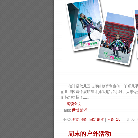
估计是幼儿园老师的教育和宣传，丫呗几乎每
的世博园每个展馆预计排队超过2小时。大家做
们特地扬招了......
阅读全文...
Tags:
世博
旅游
分类:
图文记录
| 
固定链接
| 
评论: 15
| 引用: 0 
周末的户外活动