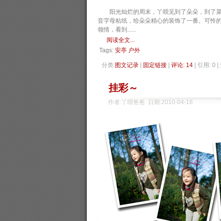
阳光灿烂的周末，丫呗见到了朵朵，到了菜地
音字母粘纸，给朵朵精心的装饰了一番。可怜
领情，看到......
阅读全文...
Tags:
安亭
户外
分类:
图文记录
| 
固定链接
| 
评论: 14
| 引用: 0 
挂彩～
作者:丫呗爸爸 日期:2010-04-16