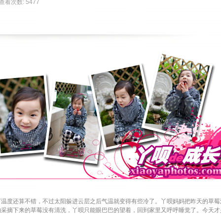
| 查看次数: 5477 
度还算不错，不过太阳躲进云层之后气温就变得有些冷了。丫呗妈妈把昨天的草莓
的采摘下来的草莓没有清洗，丫呗只能眼巴巴的望着，回到家里又呼呼睡觉了。今天才