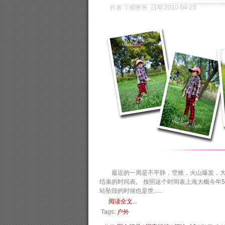
作者:丫呗爸爸 日期:2010-04-23
最近的一周是不平静，空难，火山爆发，大地震
结束的时间表。 按照这个时间表上海大概今年
站坠毁的时候也是世......
阅读全文...
Tags:
户外