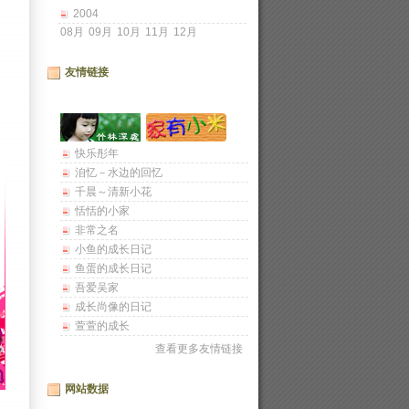
2004
08月
09月
10月
11月
12月
友情链接
快乐彤年
洎忆－水边的回忆
千晨～清新小花
恬恬的小家
非常之名
小鱼的成长日记
鱼蛋的成长日记
吾爱吴家
成长尚像的日记
萱萱的成长
查看更多友情链接
网站数据