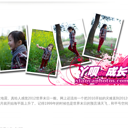
。真给人感觉2012世界末日一般。网上还流传一个把2010开始的灾难直到2012
5月就开始海平面上升了。记得1999年的时候也是世界末日的预言满天飞，和平号空间