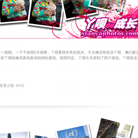
假期。一下子放假5天假期，丫呗显得非常的高兴。不过俺没有告诉丫呗，俺们家
答应丫呗给她买面包新语的肉松面包。按照约定，丫呗今天得到了四个面包。丫呗坐在
| 查看次数: 6031 