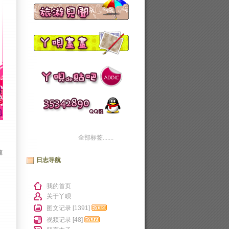
全部标签.......
俺
日志导航
我的首页
关于丫呗
图文记录 [1391]
视频记录 [48]