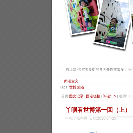
接上篇-其实美食街的各国餐馆非常多，至少是
阅读全文...
Tags:
世博
旅游
分类:
图文记录
| 
固定链接
| 
评论: 15
| 引用: 0 
丫呗看世博第一回（上）
作者:丫呗爸爸 日期:2010-04-25