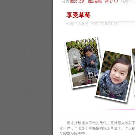
分类:
图文记录
| 
固定链接
| 
评论: 13
| 引用: 0 
享受草莓
作者:丫呗爸爸 日期:2010-04-18
周末持续迎来不错的天气，室外阳光照射下温
洗干净，丫呗终于能畅快的吃上草莓了。昨天
丫呗享受昨天劳.....