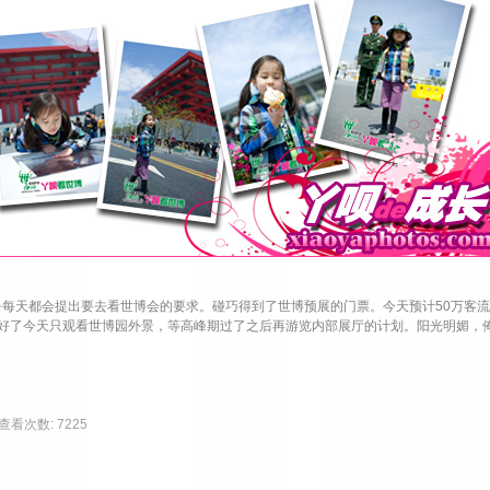
天都会提出要去看世博会的要求。碰巧得到了世博预展的门票。今天预计50万客流
好了今天只观看世博园外景，等高峰期过了之后再游览内部展厅的计划。阳光明媚，
| 查看次数: 7225 