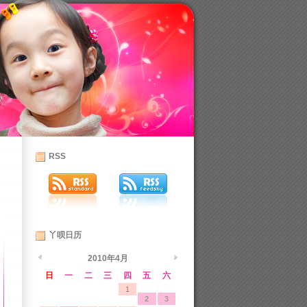
RSS
丫呗日历
2010年4月
日
一
二
三
四
五
六
1
2
3