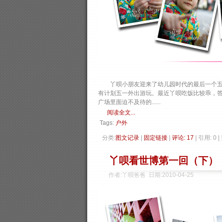
丫呗小朋友迎来了幼儿园时代的最后一个五一
有计划五一外出游玩。最近丫呗吃饭比较乖，
广场里面迫不及待的......
阅读全文...
Tags:
户外
分类:
图文记录
| 
固定链接
| 
评论: 17
| 引用: 0 
丫呗看世博第一回（下）
作者:丫呗爸爸 日期:2010-04-25