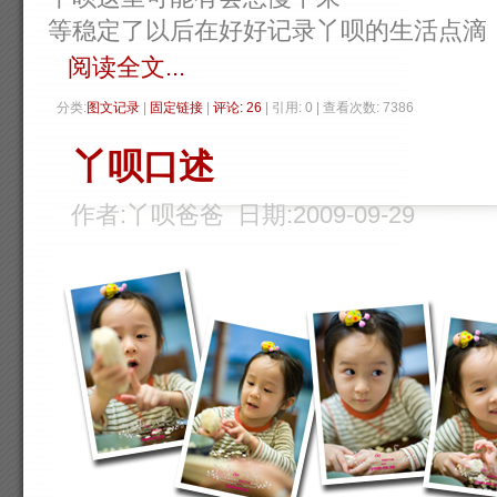
等稳定了以后在好好记录丫呗的生活点滴
阅读全文...
分类:
图文记录
| 
固定链接
| 
评论: 26
| 引用: 0 | 查看次数: 7386 
丫呗口述
作者:丫呗爸爸 日期:2009-09-29