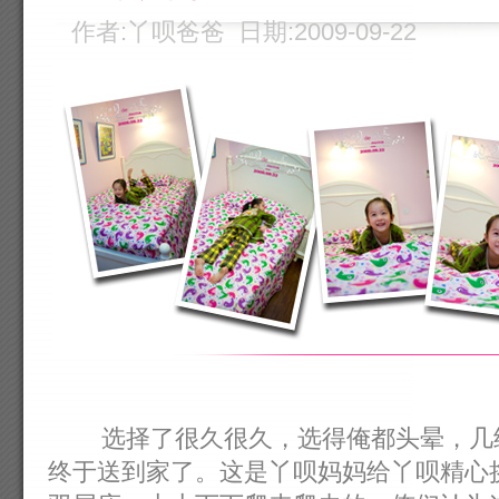
作者:丫呗爸爸 日期:2009-09-22
选择了很久很久，选得俺都头晕，几经
终于送到家了。这是丫呗妈妈给丫呗精心