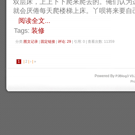
双层床，上上下下爬来爬去的。俺们认为
就会厌倦每天爬楼梯上床。丫呗将来要自
阅读全文...
Tags:
装修
分类:
图文记录
| 
固定链接
| 
评论: 29
| 引用: 0 | 查看次数: 11359 
1
| 
2
| 
›
| 
»
Powered By
PJBlog3
V3.
Pr