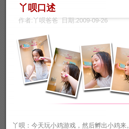
丫呗口述
作者:丫呗爸爸 日期:2009-09-26
丫呗：今天玩小鸡游戏，然后孵出小鸡来