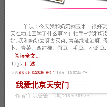
丫呗：今天我和奶奶剥玉米，很好玩。
天在幼儿园学了什么啊？）拍手~“我和奶
好, 我和奶奶去呀去买菜, 青菜绿油油呀,
卜、青菜、西红柿、蚕豆、毛豆、小豌豆....
阅读全文...
Tags:
口述
分类:
图文记录
| 
固定链接
| 
评论: 18
| 引用: 0 | 查看次数: 6595 
我爱北京天安门
作者:丫呗爸爸 日期:2009-09-28