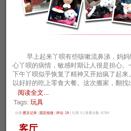
早上起来丫呗有些咳嗽流鼻涕，妈妈给
心丫呗的病情，敏感时期让人很是担心。
下午丫呗似乎恢复了精神又开始疯了起来
以好好的吃上零食大餐。这次搬家，翻找出来
阅读全文...
Tags:
玩具
分类:
图文记录
| 
固定链接
| 
评论: 19
| 引用: 0 | 查看次数: 6789 
客厅