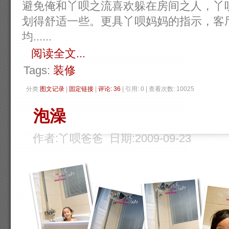
避免俺和丫呗之流喜欢躲在房间之人，丫
划得舒适一些。更具丫呗妈妈的指示，客
均......
阅读全文...
Tags:
装修
分类:
图文记录
| 
固定链接
| 
评论: 36
| 引用: 0 | 查看次数: 10025 
泡澡
作者:丫呗爸爸 日期:2009-09-23