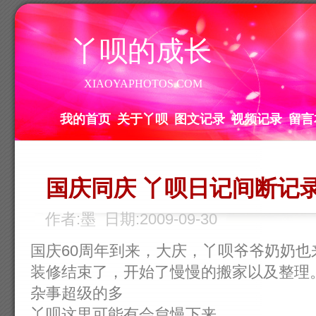
丫呗的成长
XIAOYAPHOTOS.COM
我的首页
关于丫呗
图文记录
视频记录
留言
国庆同庆 丫呗日记间断记
作者:墨 日期:2009-09-30
国庆60周年到来，大庆，丫呗爷爷奶奶也
装修结束了，开始了慢慢的搬家以及整理
杂事超级的多
丫呗这里可能有会怠慢下来