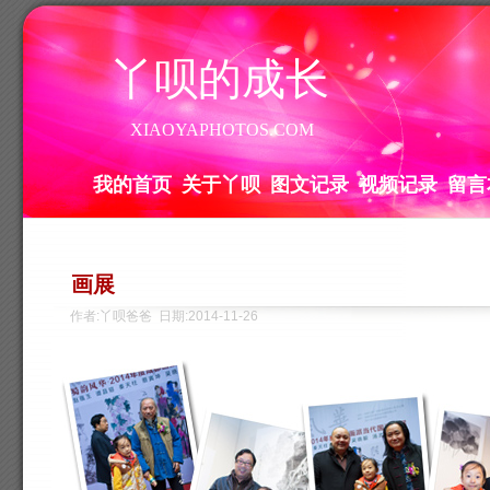
丫呗的成长
XIAOYAPHOTOS.COM
我的首页
关于丫呗
图文记录
视频记录
留言
画展
作者:丫呗爸爸 日期:2014-11-26