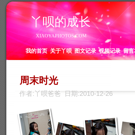
丫呗的成长
XIAOYAPHOTOS.COM
我的首页
关于丫呗
图文记录
视频记录
留言
周末时光
作者:丫呗爸爸 日期:2010-12-26