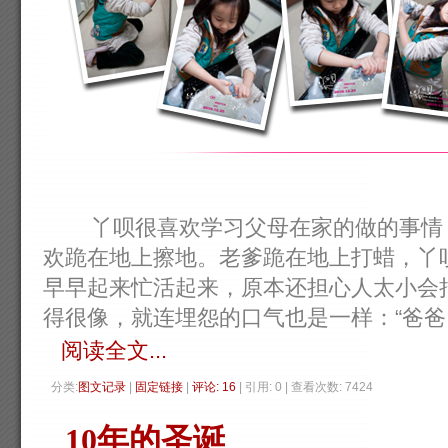
丫呗很喜欢学习父母在家的做的事情，
欢跪在地上擦地。老爹跪在地上打蜡，丫
早早起来忙活起来，原本还担心人太小会
得很像，就连埋怨的口气也是一样：“爸爸，上次
阅读全文...
分类:
图文记录
| 
固定链接
| 
评论: 16
| 引用: 0 | 查看次数: 7424 
10年的圣诞