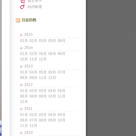
留言本子
站内标签
日志归档
2015
01月
02月
03月
05月
08月
2014
01月
02月
05月
06月
08月
10月
11月
12月
2013
01月
04月
05月
06月
07月
08月
09月
11月
12月
2012
01月
02月
03月
04月
05月
06月
08月
09月
10月
11月
12月
2011
01月
02月
03月
04月
05月
06月
07月
08月
09月
10月
11月
12月
2010