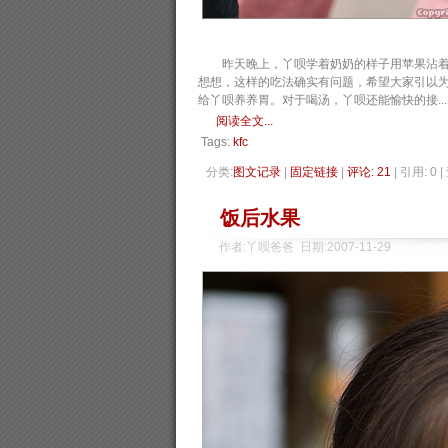
昨天晚上，丫呗学着奶奶的样子用苹果沾着热
想想，这样的吃法确实有问题，希望大家引以
给丫呗养养胃。对于喝汤，丫呗还能愉快的接.....
阅读全文...
Tags:
kfc
分类:
图文记录
| 
固定链接
| 
评论: 21
| 引用: 0 
饭后水果
作者:丫呗爸爸 日期:2007-11-29