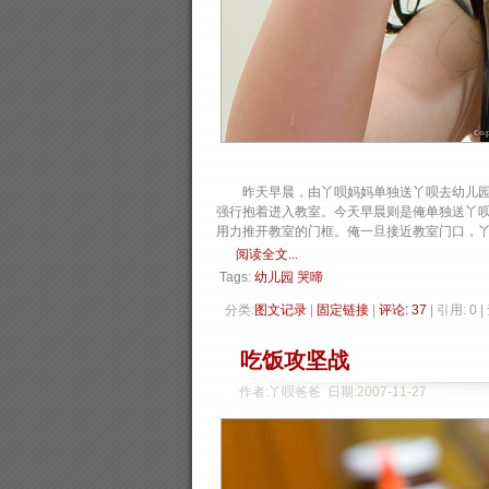
昨天早晨，由丫呗妈妈单独送丫呗去幼儿园。
强行抱着进入教室。今天早晨则是俺单独送丫
用力推开教室的门框。俺一旦接近教室门口，丫....
阅读全文...
Tags:
幼儿园
哭啼
分类:
图文记录
| 
固定链接
| 
评论: 37
| 引用: 0 
吃饭攻坚战
作者:丫呗爸爸 日期:2007-11-27