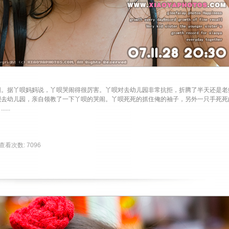
据丫呗妈妈说，丫呗哭闹得很厉害。丫呗对去幼儿园非常抗拒，折腾了半天还是老
呗去幼儿园，亲自领教了一下丫呗的哭闹。丫呗死死的抓住俺的袖子，另外一只手死死
..
| 查看次数: 7096 