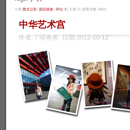
分类:
图文记录
| 
固定链接
| 
评论: 3
| 引用: 0 | 查看次数: 4803 
中华艺术宫
作者:丫呗爸爸 日期:2012-10-12