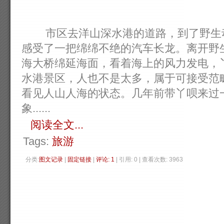
市区去洋山深水港的道路，到了野生动
感受了一把绵绵不绝的汽车长龙。离开野
海大桥绵延海面，看着海上的风力发电，
水港景区，人也不是太多，属于可接受范
看见人山人海的状态。几年前带丫呗来过
象......
阅读全文...
Tags:
旅游
分类:
图文记录
| 
固定链接
| 
评论: 1
| 引用: 0 | 查看次数: 3963 