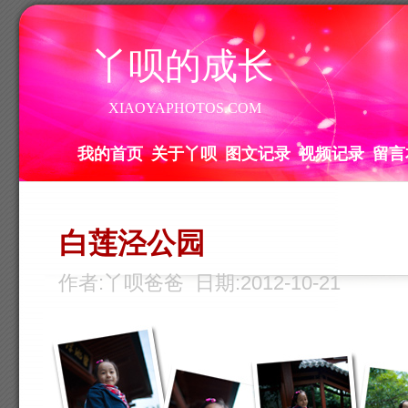
丫呗的成长
XIAOYAPHOTOS.COM
我的首页
关于丫呗
图文记录
视频记录
留言
白莲泾公园
作者:丫呗爸爸 日期:2012-10-21