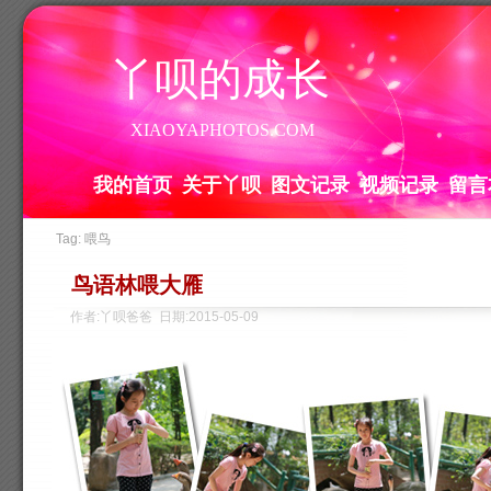
丫呗的成长
XIAOYAPHOTOS.COM
我的首页
关于丫呗
图文记录
视频记录
留言
Tag: 喂鸟
鸟语林喂大雁
作者:丫呗爸爸 日期:2015-05-09